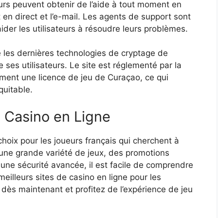
eurs peuvent obtenir de l’aide à tout moment en
t en direct et l’e-mail. Les agents de support sont
ider les utilisateurs à résoudre leurs problèmes.
e les dernières technologies de cryptage de
ses utilisateurs. Le site est réglementé par la
ment une licence de jeu de Curaçao, ce qui
quitable.
 Casino en Ligne
oix pour les joueurs français qui cherchent à
 une grande variété de jeux, des promotions
 une sécurité avancée, il est facile de comprendre
eilleurs sites de casino en ligne pour les
s dès maintenant et profitez de l’expérience de jeu