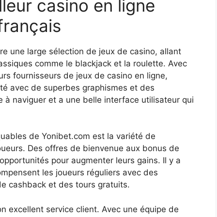
leur casino en ligne
 français
re une large sélection de jeux de casino, allant
assiques comme le blackjack et la roulette. Avec
urs fournisseurs de jeux de casino en ligne,
ité avec de superbes graphismes et des
e à naviguer et a une belle interface utilisateur qui
quables de Yonibet.com est la variété de
 joueurs. Des offres de bienvenue aux bonus de
pportunités pour augmenter leurs gains. Il y a
ompensent les joueurs réguliers avec des
e cashback et des tours gratuits.
 excellent service client. Avec une équipe de