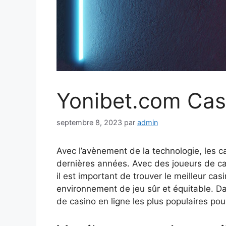
Yonibet.com Cas
septembre 8, 2023
par
admin
Avec l’avènement de la technologie, les c
dernières années. Avec des joueurs de ca
il est important de trouver le meilleur casi
environnement de jeu sûr et équitable. Dan
de casino en ligne les plus populaires pour