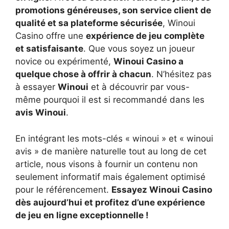
promotions généreuses, son service client de
qualité et sa plateforme sécurisée
, Winoui
Casino offre une
expérience de jeu complète
et satisfaisante
. Que vous soyez un joueur
novice ou expérimenté,
Winoui Casino a
quelque chose à offrir à chacun
. N’hésitez pas
à essayer
Winoui
et à découvrir par vous-
même pourquoi il est si recommandé dans les
avis Winoui
.
En intégrant les mots-clés « winoui » et « winoui
avis » de manière naturelle tout au long de cet
article, nous visons à fournir un contenu non
seulement informatif mais également optimisé
pour le référencement.
Essayez Winoui Casino
dès aujourd’hui et profitez d’une expérience
de jeu en ligne exceptionnelle !