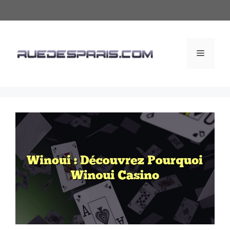
Aller
au
contenu
Menu