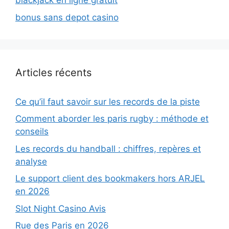
blackjack en ligne gratuit
bonus sans depot casino
Articles récents
Ce qu’il faut savoir sur les records de la piste
Comment aborder les paris rugby : méthode et
conseils
Les records du handball : chiffres, repères et
analyse
Le support client des bookmakers hors ARJEL
en 2026
Slot Night Casino Avis
Rue des Paris en 2026