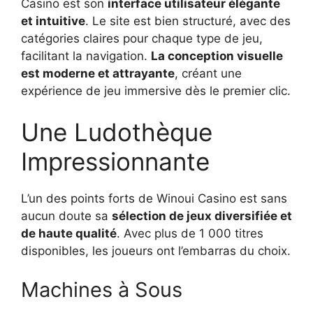
Casino est son
interface utilisateur élégante
et intuitive
. Le site est bien structuré, avec des
catégories claires pour chaque type de jeu,
facilitant la navigation.
La conception visuelle
est moderne et attrayante
, créant une
expérience de jeu immersive dès le premier clic.
Une Ludothèque
Impressionnante
L’un des points forts de Winoui Casino est sans
aucun doute sa
sélection de jeux diversifiée et
de haute qualité
. Avec plus de 1 000 titres
disponibles, les joueurs ont l’embarras du choix.
Machines à Sous