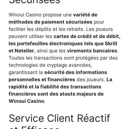
Winoui Casino propose une
variété de
méthodes de paiement sécurisées
pour
faciliter les dépôts et les retraits. Les joueurs
peuvent utiliser les
cartes de crédit et de débit,
les portefeuilles électroniques tels que Skrill
et Neteller
, ainsi que les
virements bancaires
.
Toutes les transactions sont protégées par des
technologies de cryptage avancées,
garantissant la
sécurité des informations
personnelles et financières
des joueurs.
La
rapidité et la fiabilité des transactions
financières sont des atouts majeurs de
Winoui Casino
.
Service Client Réactif