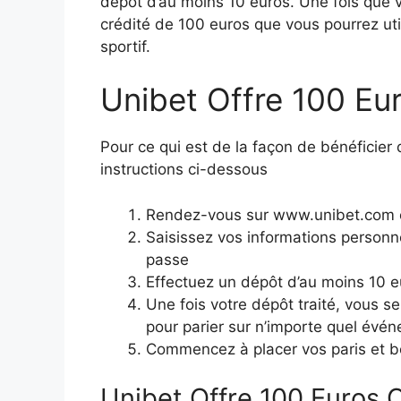
dépôt d’au moins 10 euros. Une fois que 
crédité de 100 euros que vous pourrez uti
sportif.
Unibet Offre 100 Eu
Pour ce qui est de la façon de bénéficier de 
instructions ci-dessous
Rendez-vous sur www.unibet.com et
Saisissez vos informations personne
passe
Effectuez un dépôt d’au moins 10 
Une fois votre dépôt traité, vous s
pour parier sur n’importe quel évén
Commencez à placer vos paris et b
Unibet Offre 100 Euros 