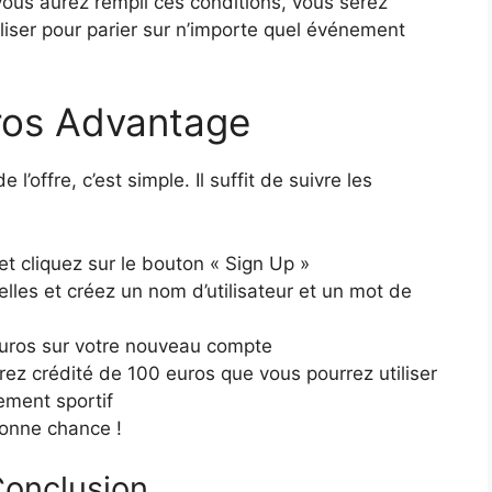
vous aurez rempli ces conditions, vous serez
liser pour parier sur n’importe quel événement
ros Advantage
l’offre, c’est simple. Il suffit de suivre les
 cliquez sur le bouton « Sign Up »
lles et créez un nom d’utilisateur et un mot de
euros sur votre nouveau compte
erez crédité de 100 euros que vous pourrez utiliser
ement sportif
onne chance !
Conclusion