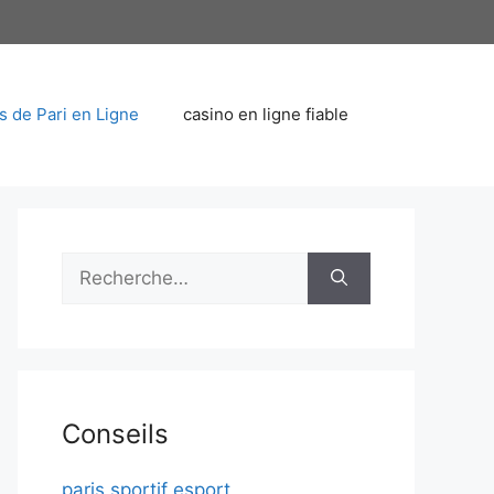
s de Pari en Ligne
casino en ligne fiable
Rechercher :
Conseils
paris sportif esport