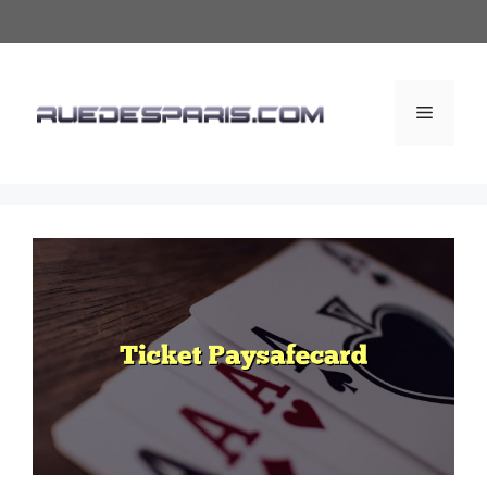
Aller
au
contenu
Menu