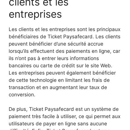
clients et les
entreprises
Les clients et les entreprises sont les principaux
bénéficiaires de Ticket Paysafecard. Les clients
peuvent bénéficier d’une sécurité accrue
lorsqu’ils effectuent des paiements en ligne, car
ils n’ont pas à entrer leurs informations
bancaires ou carte de crédit sur le site Web.
Les entreprises peuvent également bénéficier
de cette technologie en limitant les frais de
transaction et en augmentant leur taux de
conversion.
De plus, Ticket Paysafecard est un système de
paiement très facile à utiliser, ce qui permet aux
utilisateurs de payer en ligne sans aucune