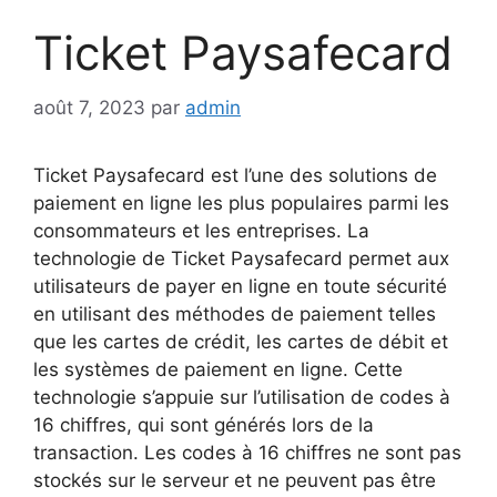
Ticket Paysafecard
août 7, 2023
par
admin
Ticket Paysafecard est l’une des solutions de
paiement en ligne les plus populaires parmi les
consommateurs et les entreprises. La
technologie de Ticket Paysafecard permet aux
utilisateurs de payer en ligne en toute sécurité
en utilisant des méthodes de paiement telles
que les cartes de crédit, les cartes de débit et
les systèmes de paiement en ligne. Cette
technologie s’appuie sur l’utilisation de codes à
16 chiffres, qui sont générés lors de la
transaction. Les codes à 16 chiffres ne sont pas
stockés sur le serveur et ne peuvent pas être