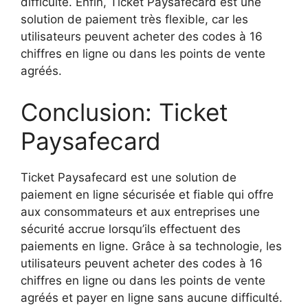
difficulté. Enfin, Ticket Paysafecard est une
solution de paiement très flexible, car les
utilisateurs peuvent acheter des codes à 16
chiffres en ligne ou dans les points de vente
agréés.
Conclusion: Ticket
Paysafecard
Ticket Paysafecard est une solution de
paiement en ligne sécurisée et fiable qui offre
aux consommateurs et aux entreprises une
sécurité accrue lorsqu’ils effectuent des
paiements en ligne. Grâce à sa technologie, les
utilisateurs peuvent acheter des codes à 16
chiffres en ligne ou dans les points de vente
agréés et payer en ligne sans aucune difficulté.