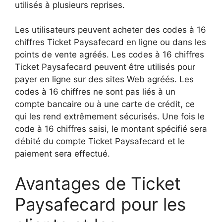
utilisés à plusieurs reprises.
Les utilisateurs peuvent acheter des codes à 16
chiffres Ticket Paysafecard en ligne ou dans les
points de vente agréés. Les codes à 16 chiffres
Ticket Paysafecard peuvent être utilisés pour
payer en ligne sur des sites Web agréés. Les
codes à 16 chiffres ne sont pas liés à un
compte bancaire ou à une carte de crédit, ce
qui les rend extrêmement sécurisés. Une fois le
code à 16 chiffres saisi, le montant spécifié sera
débité du compte Ticket Paysafecard et le
paiement sera effectué.
Avantages de Ticket
Paysafecard pour les