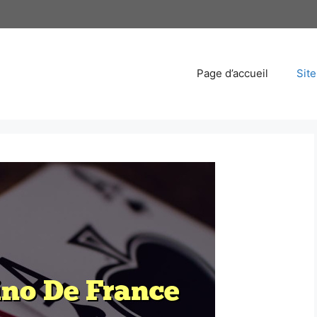
Page d’accueil
Site