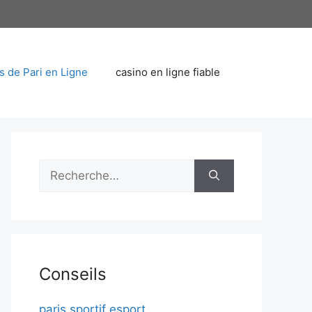
s de Pari en Ligne
casino en ligne fiable
Rechercher :
Conseils
paris sportif esport