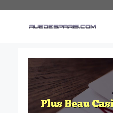
Aller
au
contenu