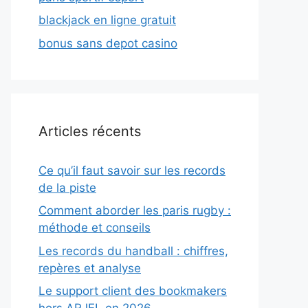
blackjack en ligne gratuit
bonus sans depot casino
Articles récents
Ce qu’il faut savoir sur les records
de la piste
Comment aborder les paris rugby :
méthode et conseils
Les records du handball : chiffres,
repères et analyse
Le support client des bookmakers