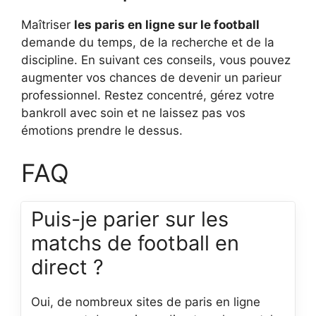
Maîtriser
les paris en ligne sur le football
demande du temps, de la recherche et de la
discipline. En suivant ces conseils, vous pouvez
augmenter vos chances de devenir un parieur
professionnel. Restez concentré, gérez votre
bankroll avec soin et ne laissez pas vos
émotions prendre le dessus.
FAQ
Puis-je parier sur les
matchs de football en
direct ?
Oui, de nombreux sites de paris en ligne