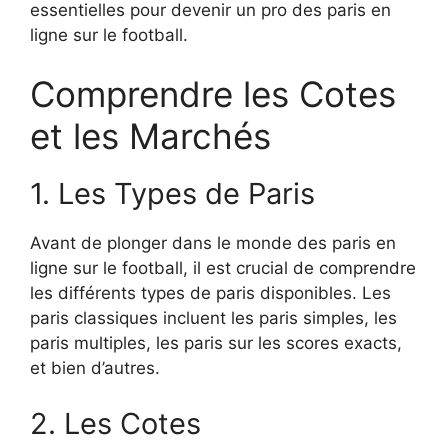
essentielles pour devenir un pro des paris en
ligne sur le football.
Comprendre les Cotes
et les Marchés
1. Les Types de Paris
Avant de plonger dans le monde des paris en
ligne sur le football, il est crucial de comprendre
les différents types de paris disponibles. Les
paris classiques incluent les paris simples, les
paris multiples, les paris sur les scores exacts,
et bien d’autres.
2. Les Cotes