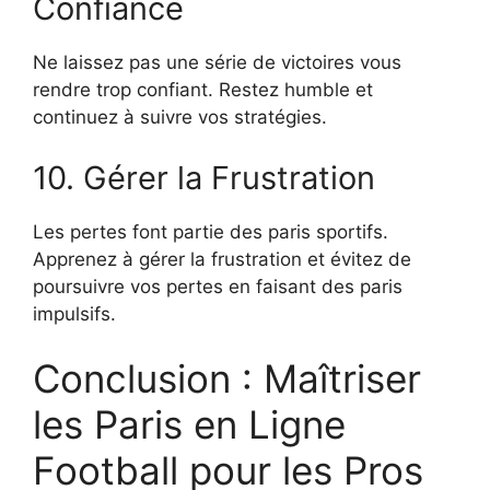
Confiance
Ne laissez pas une série de victoires vous
rendre trop confiant. Restez humble et
continuez à suivre vos stratégies.
10. Gérer la Frustration
Les pertes font partie des paris sportifs.
Apprenez à gérer la frustration et évitez de
poursuivre vos pertes en faisant des paris
impulsifs.
Conclusion : Maîtriser
les Paris en Ligne
Football pour les Pros