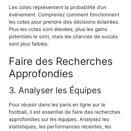
Les cotes représentent la probabilité d’un
événement. Comprenez comment fonctionnent
les cotes pour prendre des décisions éclairées.
Plus les cotes sont élevées, plus les gains
potentiels le sont, mais les chances de succès
sont plus faibles.
Faire des Recherches
Approfondies
3. Analyser les Équipes
Pour réussir dans les paris en ligne sur le
football, il est essentiel de faire des recherches
approfondies sur les équipes. Analysez les
statistiques, les performances récentes, les