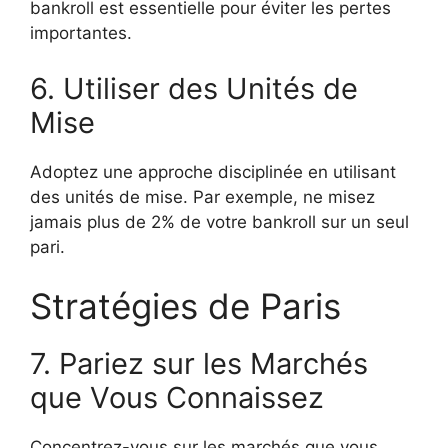
bankroll est essentielle pour éviter les pertes
importantes.
6. Utiliser des Unités de
Mise
Adoptez une approche disciplinée en utilisant
des unités de mise. Par exemple, ne misez
jamais plus de 2% de votre bankroll sur un seul
pari.
Stratégies de Paris
7. Pariez sur les Marchés
que Vous Connaissez
Concentrez-vous sur les marchés que vous