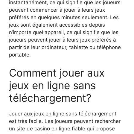
instantanément, ce qui signifie que les joueurs
peuvent commencer à jouer à leurs jeux
préférés en quelques minutes seulement. Les
jeux sont également accessibles depuis
n’importe quel appareil, ce qui signifie que les
joueurs peuvent jouer à leurs jeux préférés à
partir de leur ordinateur, tablette ou téléphone
portable.
Comment jouer aux
jeux en ligne sans
téléchargement?
Jouer aux jeux en ligne sans téléchargement
est très facile. Les joueurs peuvent rechercher
un site de casino en ligne fiable qui propose