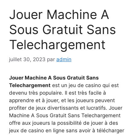
Jouer Machine A
Sous Gratuit Sans
Telechargement
juillet 30, 2023
par
admin
Jouer Machine A Sous Gratuit Sans
Telechargement
est un jeu de casino qui est
devenu très populaire. Il est très facile à
apprendre et à jouer, et les joueurs peuvent
profiter de jeux divertissants et lucratifs. Jouer
Machine A Sous Gratuit Sans Telechargement
offre aux joueurs la possibilité de jouer à des
jeux de casino en ligne sans avoir à télécharger