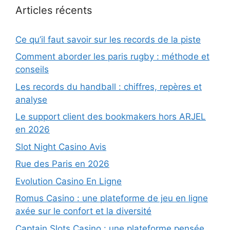
Articles récents
Ce qu’il faut savoir sur les records de la piste
Comment aborder les paris rugby : méthode et
conseils
Les records du handball : chiffres, repères et
analyse
Le support client des bookmakers hors ARJEL
en 2026
Slot Night Casino Avis
Rue des Paris en 2026
Evolution Casino En Ligne
Romus Casino : une plateforme de jeu en ligne
axée sur le confort et la diversité
Captain Slots Casino : une plateforme pensée