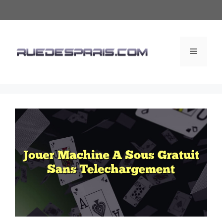
Aller
au
contenu
Menu