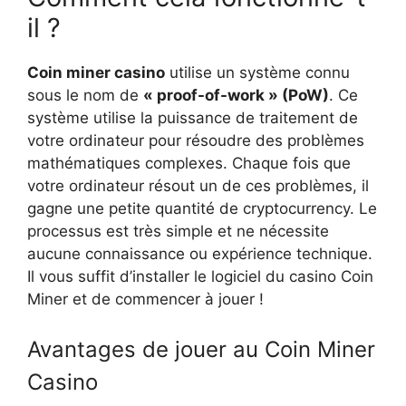
il ?
Coin miner casino
utilise un système connu
sous le nom de
« proof-of-work » (PoW)
. Ce
système utilise la puissance de traitement de
votre ordinateur pour résoudre des problèmes
mathématiques complexes. Chaque fois que
votre ordinateur résout un de ces problèmes, il
gagne une petite quantité de cryptocurrency. Le
processus est très simple et ne nécessite
aucune connaissance ou expérience technique.
Il vous suffit d’installer le logiciel du casino Coin
Miner et de commencer à jouer !
Avantages de jouer au Coin Miner
Casino