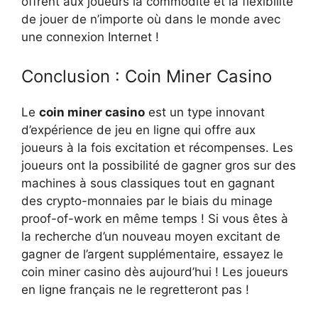
offrent aux joueurs la commodité et la flexibilité
de jouer de n’importe où dans le monde avec
une connexion Internet !
Conclusion : Coin Miner Casino
Le
coin miner casino
est un type innovant
d’expérience de jeu en ligne qui offre aux
joueurs à la fois excitation et récompenses. Les
joueurs ont la possibilité de gagner gros sur des
machines à sous classiques tout en gagnant
des crypto-monnaies par le biais du minage
proof-of-work en même temps ! Si vous êtes à
la recherche d’un nouveau moyen excitant de
gagner de l’argent supplémentaire, essayez le
coin miner casino dès aujourd’hui ! Les joueurs
en ligne français ne le regretteront pas !