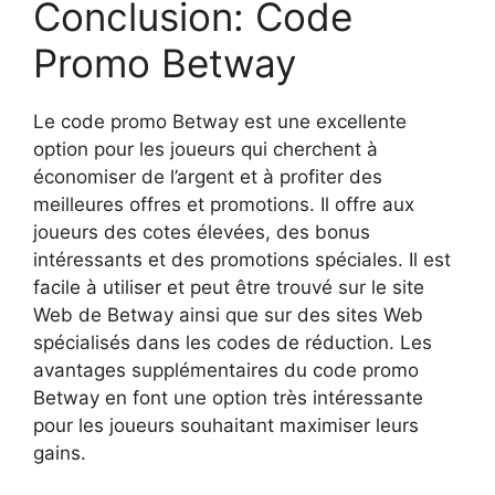
Conclusion: Code
Promo Betway
Le code promo Betway est une excellente
option pour les joueurs qui cherchent à
économiser de l’argent et à profiter des
meilleures offres et promotions. Il offre aux
joueurs des cotes élevées, des bonus
intéressants et des promotions spéciales. Il est
facile à utiliser et peut être trouvé sur le site
Web de Betway ainsi que sur des sites Web
spécialisés dans les codes de réduction. Les
avantages supplémentaires du code promo
Betway en font une option très intéressante
pour les joueurs souhaitant maximiser leurs
gains.