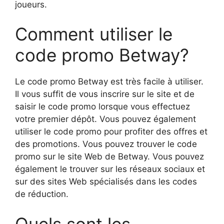
joueurs.
Comment utiliser le
code promo Betway?
Le code promo Betway est très facile à utiliser.
Il vous suffit de vous inscrire sur le site et de
saisir le code promo lorsque vous effectuez
votre premier dépôt. Vous pouvez également
utiliser le code promo pour profiter des offres et
des promotions. Vous pouvez trouver le code
promo sur le site Web de Betway. Vous pouvez
également le trouver sur les réseaux sociaux et
sur des sites Web spécialisés dans les codes
de réduction.
Quels sont les