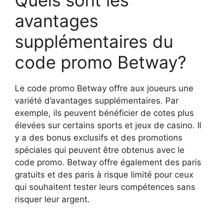
avantages
supplémentaires du
code promo Betway?
Le code promo Betway offre aux joueurs une
variété d’avantages supplémentaires. Par
exemple, ils peuvent bénéficier de cotes plus
élevées sur certains sports et jeux de casino. Il
y a des bonus exclusifs et des promotions
spéciales qui peuvent être obtenus avec le
code promo. Betway offre également des paris
gratuits et des paris à risque limité pour ceux
qui souhaitent tester leurs compétences sans
risquer leur argent.