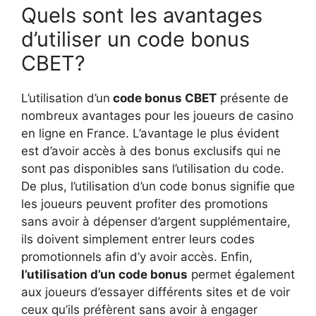
Quels sont les avantages
d’utiliser un code bonus
CBET?
L’utilisation d’un
code bonus CBET
présente de
nombreux avantages pour les joueurs de casino
en ligne en France. L’avantage le plus évident
est d’avoir accès à des bonus exclusifs qui ne
sont pas disponibles sans l’utilisation du code.
De plus, l’utilisation d’un code bonus signifie que
les joueurs peuvent profiter des promotions
sans avoir à dépenser d’argent supplémentaire,
ils doivent simplement entrer leurs codes
promotionnels afin d’y avoir accès. Enfin,
l’utilisation d’un code bonus
permet également
aux joueurs d’essayer différents sites et de voir
ceux qu’ils préfèrent sans avoir à engager