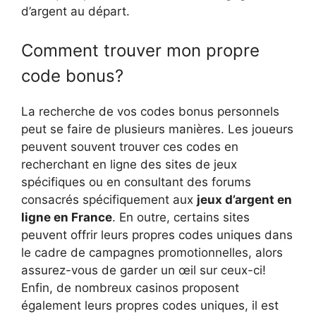
d’argent au départ.
Comment trouver mon propre
code bonus?
La recherche de vos codes bonus personnels
peut se faire de plusieurs manières. Les joueurs
peuvent souvent trouver ces codes en
recherchant en ligne des sites de jeux
spécifiques ou en consultant des forums
consacrés spécifiquement aux
jeux d’argent en
ligne en France
. En outre, certains sites
peuvent offrir leurs propres codes uniques dans
le cadre de campagnes promotionnelles, alors
assurez-vous de garder un œil sur ceux-ci!
Enfin, de nombreux casinos proposent
également leurs propres codes uniques, il est