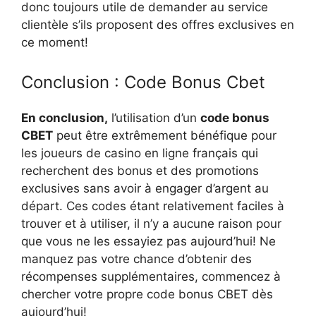
donc toujours utile de demander au service
clientèle s’ils proposent des offres exclusives en
ce moment!
Conclusion : Code Bonus Cbet
En conclusion,
l’utilisation d’un
code bonus
CBET
peut être extrêmement bénéfique pour
les joueurs de casino en ligne français qui
recherchent des bonus et des promotions
exclusives sans avoir à engager d’argent au
départ. Ces codes étant relativement faciles à
trouver et à utiliser, il n’y a aucune raison pour
que vous ne les essayiez pas aujourd’hui! Ne
manquez pas votre chance d’obtenir des
récompenses supplémentaires, commencez à
chercher votre propre code bonus CBET dès
aujourd’hui!