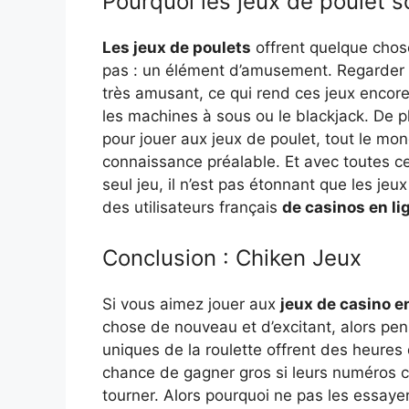
Pourquoi les jeux de poulet s
Les jeux de poulets
offrent quelque chose
pas : un élément d’amusement. Regarder ce
très amusant, ce qui rend ces jeux encor
les machines à sous ou le blackjack. De pl
pour jouer aux jeux de poulet, tout le m
connaissance préalable. Et avec toutes c
seul jeu, il n’est pas étonnant que les je
des utilisateurs français
de casinos en li
Conclusion : Chiken Jeux
Si vous aimez jouer aux
jeux de casino e
chose de nouveau et d’excitant, alors pen
uniques de la roulette offrent des heure
chance de gagner gros si leurs numéros c
tourner. Alors pourquoi ne pas les essayer