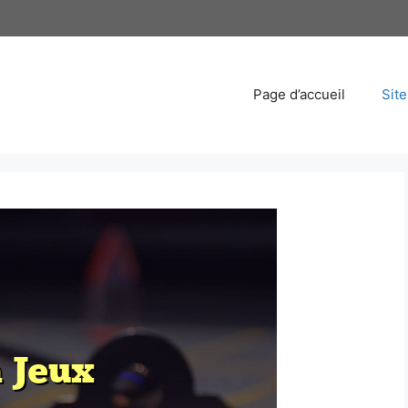
Page d’accueil
Site