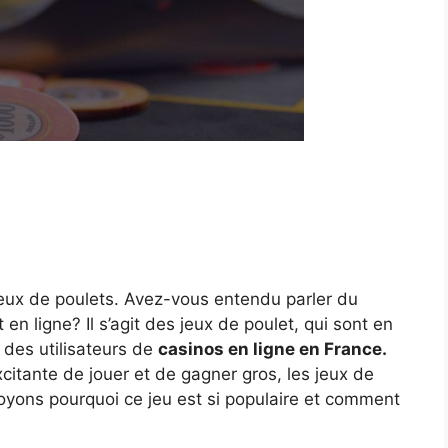
jeux de poulets. Avez-vous entendu parler du
en ligne? Il s’agit des jeux de poulet, qui sont en
 des utilisateurs de
casinos en ligne en France.
citante de jouer et de gagner gros, les jeux de
Voyons pourquoi ce jeu est si populaire et comment